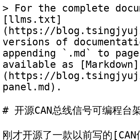
> For the complete docu
[llms.txt]
(https://blog.tsingjyuj
versions of documentati
appending `.md` to page
available as [Markdown]
(https://blog.tsingjyuj
panel.md).

# 开源CAN总线信号可编程台架
刚才开源了一款以前写的[CAN