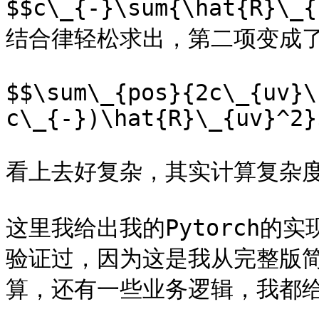
$$c\_{-}\sum{\hat{R
结合律轻松求出，第二项变成了
$$\sum\_{pos}{2c\_{uv}\
c\_{-})\hat{R}\_{uv}^2}$
看上去好复杂，其实计算复杂度
这里我给出我的Pytorch的
验证过，因为这是我从完整版
算，还有一些业务逻辑，我都给