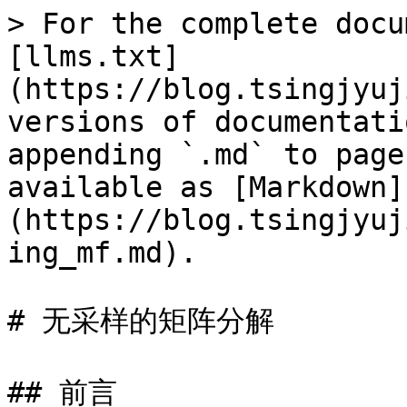
> For the complete docu
[llms.txt]
(https://blog.tsingjyuj
versions of documentati
appending `.md` to page
available as [Markdown]
(https://blog.tsingjyuj
ing_mf.md).

# 无采样的矩阵分解

## 前言
