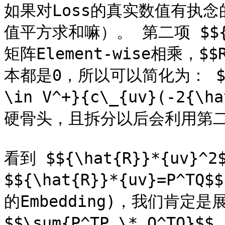
如果对Loss的真实数值有执
值平方求和嘛）。 第二项 $${\h
矩阵Element-wise相乘，$
本都是0，所以可以简化为： $$\su
\in V^+}{c\_{uv}(-2{\
硬骨头，且拆分以后会利用第二
看到 $${\hat{R}}*{uv}
$${\hat{R}}*{uv}=P^T
的Embedding)，我们肯定
$$\sum{P^TP \* Q^TQ