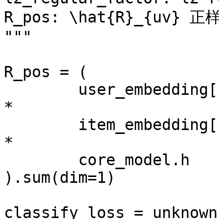
R_pos: \hat{R}_{uv} 正
"""

R_pos = (

        user_embedding[positive_samples[:, 0], :] 
*

        item_embedding[positive_samples[:, 1], :] 
*

        core_model.h

).sum(dim=1)

classify_loss = unknown