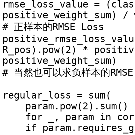
rmse_loss_value = (clas
positive_weight_sum) / 
# 正样本的RMSE Loss

positive_rmse_loss_valu
R_pos).pow(2) * positiv
positive_weight_sum)

# 当然也可以求负样本的RMSE
regular_loss = sum(

    param.pow(2).sum()

    for _, param in core_model.named_parameters()

    if param.requires_grad
