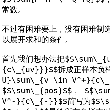
常数。

不过有困难要上，没有困难制
以展开求和的条件。

首先我们想办法把$$\sum\_{u \
{c\_{uv}}}$$拆成正样本负样
U}\sum\_{v \in V^+}{c
$$\sum\_{pos}$$， $$\sum
V^-}{c\_{-}}$$简写为$$\