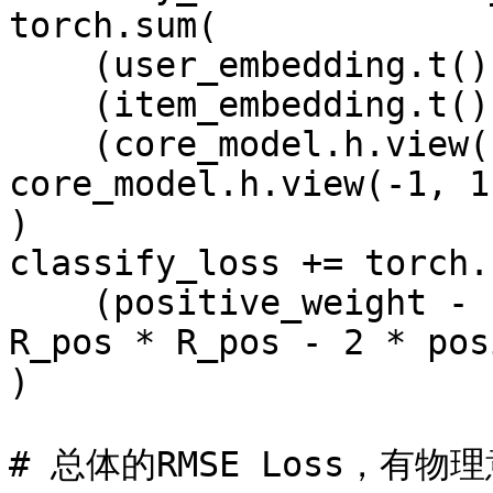
torch.sum(

    (user_embedding.t() @ user_embedding) * \

    (item_embedding.t() @ item_embedding) * \

    (core_model.h.view(1, -1) * 
core_model.h.view(-1, 1)
)

classify_loss += torch.s
    (positive_weight - unknown_negative_weight) * 
R_pos * R_pos - 2 * pos
)

# 总体的RMSE Loss，有物