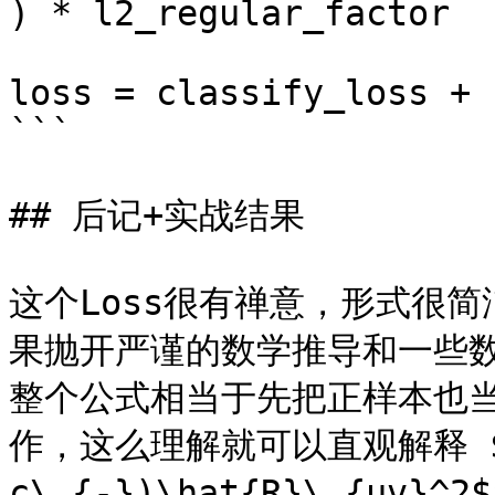
) * l2_regular_factor

loss = classify_loss + 
```

## 后记+实战结果

这个Loss很有禅意，形式很
果抛开严谨的数学推导和一些
整个公式相当于先把正样本也
作，这么理解就可以直观解释 $$(
c\_{-})\hat{R}\_{uv}^