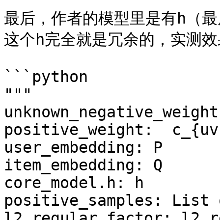
最后，作者的模型里是有h（
这个h完全就是冗余的，实测效
```python

"""

unknown_negative_weight
positive_weight:  c_{uv}
user_embedding: P

item_embedding: Q

core_model.h: h

positive_samples: List 
l2_regular_factor: l2 r