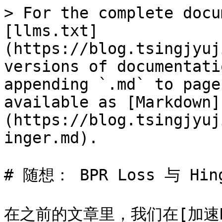
> For the complete docu
[llms.txt]
(https://blog.tsingjyuj
versions of documentati
appending `.md` to page
available as [Markdown]
(https://blog.tsingjyuj
inger.md).

# 随想： BPR Loss 与 Hing
在之前的文章里，我们在[加速Ra