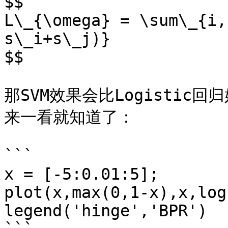
$$

L\_{\omega} = \sum\_{i,
s\_i+s\_j)}

$$

那SVM效果会比Logistic
来一看就知道了：

```

x = [-5:0.01:5];

plot(x,max(0,1-x),x,log
legend('hinge','BPR')
